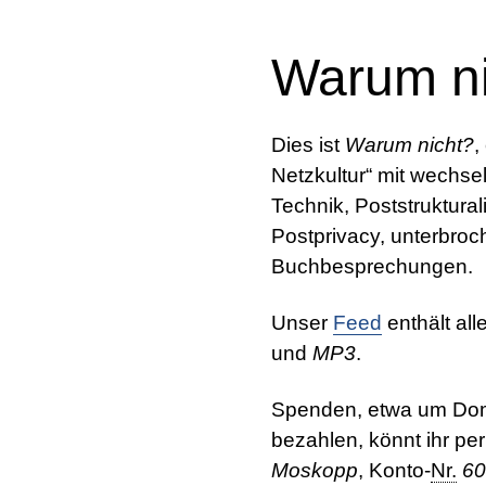
Warum ni
Dies ist
Warum nicht?
,
Netzkultur
mit wechsel
Technik, Poststruktur
Postprivacy, unterbroc
Buchbesprechungen.
Unser
Feed
enthält al
und
MP3
.
Spenden, etwa um Dom
bezahlen, könnt ihr pe
Moskopp
, Konto-
Nr.
60